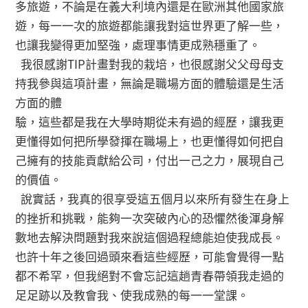
多旅遊，不論是在義大利境內還是在歐洲其他國家旅
遊，每⼀一次的旅遊都能讓我對這世界更了解一些，
也讓我變得更加堅強，處理事情更成熟穩重了。
我很感謝TIP計畫對我的栽培，也很感謝⽗父⺟母⽀
持我參與這項計畫，無論是職場⽅面的體驗還是⽣活
方面的體
驗，這些都是我在大學時期從未有過的經歷，讓我更
更懂得如何把所學發揮在職場上，也更懂得如何把⾃
己擁有的技能貢獻給公司，付出一己之力，展現⾃己
的價值。
說實話，我真的很享受這五個月以來所有發生在身上
的挫折和挑戰，能夠一次突破內心的恐懼然後渾⾝解
數地去解決問題對我來說這個過程總能迫使我成長。
也許十年之後回過頭來看這些經歷，可能會覺得⼀點
都不希罕，但我絕對不會忘記這趟青春帶領我走過的
⾜足跡以及教會我、使我成熟的每⼀一堂課。