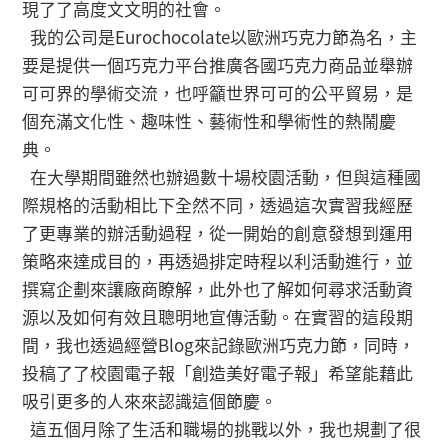
現了了⾼度⽂文明的社會。
我的公司是Eurochocolate以歐洲巧克力節為名，主
要是提供一個巧克力平台推廣各國巧克力商品並舉辦
可可界的學術交流，也呼籲世界可可的公平貿易，是
個充滿文化性、趣味性、藝術性和學術性的熱鬧慶
典。
在大學期間雖然也辦過數十場校園活動，但與這種國
際規格的活動相比下全然不同，透過這次實習我經歷
了更專業的辦活動過程，從⼀開始的創意發想到運用
策略來達成目的，再透過排定時程以利活動進行，並
撰寫企劃來讓廠商瞭解，此外也了解如何尋求活動資
源以及如何有效且聰明地宣傳活動。在實習的這段期
間，我也透過經營Blog來記錄歐洲巧克力節，同時，
投稿了了校園電子報「創造美好電子報」希望能藉此
吸引更多的人來來認識這個節慶。
這五個月除了生活和職場的挑戰以外，我也規劃了很