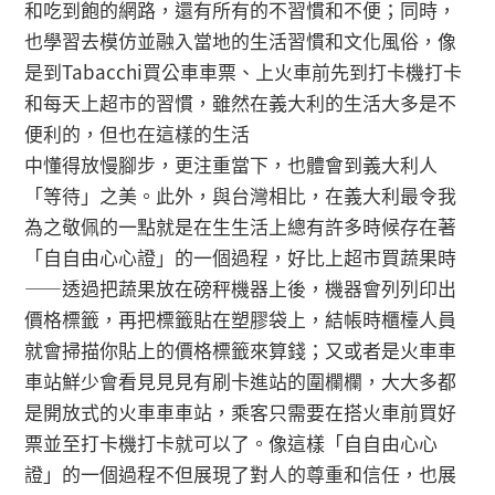
和吃到飽的網路，還有所有的不習慣和不便；同時，
也學習去模仿並融入當地的生活習慣和文化風俗，像
是到Tabacchi買公⾞車票、上火車前先到打卡機打卡
和每天上超市的習慣，雖然在義大利的生活大多是不
便利的，但也在這樣的生活
中懂得放慢腳步，更注重當下，也體會到義大利人
「等待」之美。此外，與台灣相比，在義大利最令我
為之敬佩的一點就是在⽣生活上總有許多時候存在著
「⾃自由⼼心證」的一個過程，好比上超市買蔬果時
——透過把蔬果放在磅秤機器上後，機器會列列印出
價格標籤，再把標籤貼在塑膠袋上，結帳時櫃檯人員
就會掃描你貼上的價格標籤來算錢；又或者是火⾞車
車站鮮少會看⾒見見有刷卡進站的圍欄欄，⼤大多都
是開放式的火⾞車車站，乘客只需要在搭火車前買好
票並至打卡機打卡就可以了。像這樣「⾃自由⼼心
證」的⼀個過程不但展現了對人的尊重和信任，也展