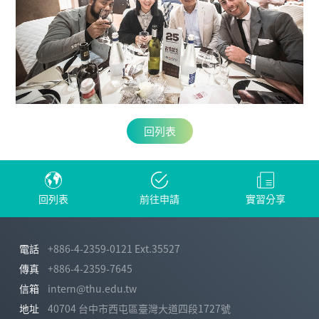
回列表
回列表
前往申請
實習分享
電話
+886-4-2359-0121 Ext.35527
傳真
+886-4-2359-7645
信箱
intern@thu.edu.tw
地址
40704 台中市西屯區臺灣大道四段1727號