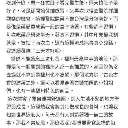
吃到什麼，周一狂拉肚子看完醫生後，隔天拉肚子是
好了，可是卻開始發燒感冒，又再次取得去醫院詳細
觀察的機會，這裡醫院開藥不像台灣是分包裝好，而
是像是藥局買成藥一般的盒子裝著，有些許不習慣，
每次吃藥都研究半天，著實不習慣，其中印象最深刻
就是，被抽了兩次血，還有這裡流感病毒真心兇猛，
我連續發燒了三天才好呢~!
當然不能遺忘三坊七巷，福州最為精華的地段，那
裡是每一個遇到的福州人都一直推薦的，甚至說為沒
去過就不算到過福州也不為過，那個地方除了古色古
香的建築之外，還可以看見穿著古裝拍照的小姐姐
們，也有一些福州特色的商品。
這次體會了獨自離開舒適圈，到人生地不熟的地方學
習與成長，這經驗我會將其化做成長的養料，也讓我
知道世界這麼大，每天都有人創造著獨一無二的故
事，那我不禁反思，那麼我呢?我想要書寫怎樣的詩