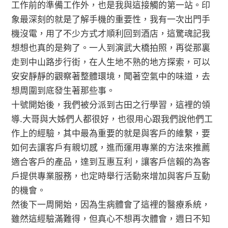
工作前的準備工作外，也是我與這接觸的第一站。印
象最深刻的就是了解手機的重要性，我有一次出門手
機沒電，用了不少方式才順利回到酒店，這驚魂記我
想想也真的是夠了。一人到演武大橋拍照，再從那裏
走到中山路步行街，在人生地不熟的地方探索，可以
安安靜靜的觀察著整體環境，聞著空氣中的味道，去
想周圍到底發生著那些事。
十號開始後，我們被分派到古田之行學習，這裡的領
導.大哥與大姊們人都很好，也很用心跟我們說他們工
作上的經驗，其中最為重要的就是與客戶的維繫，要
如何去讓客戶有親切感，進而運用專業的方法來推薦
適合客戶的產品，達到互惠互利，讓客戶信賴的為客
戶提供專業服務，也定時舉行活動來增加與客戶互動
的機會。
然後下一周開始，因為生病體會了這裡的醫療系統，
雖然這經驗滿難得，但真心不想再次體會，週日不知