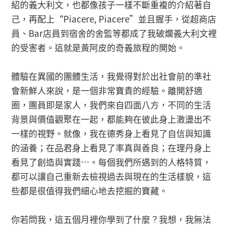
紹的義大利文，也都像孩子一樣不斷重複的介紹著自
己，再配上“Piacere, Piacere”並且握手，從超商店
員、Bar店員到宿舍的舍監等都成了我破爛義大利文裡
的受害者。這就是黃阿皮的奇義旅程的開始。
體驗在異國的團體生活，我覺得對於出社會前的準社
會新鮮人來說，是一個非常寶貴的經驗。離開舒適
圈，團員即是家人，我們來自四面八方，不同的生活
背景與價值觀聚在一起，都能夠在彼此身上激盪出不
一樣的視野。就像，我在德秀身上看見了自信與知識
的涵養；在品君身上看見了率真與善良；在理丹身上
看見了創造與實踐…。每個我們所遇到的人格特質，
都可以讓自己重新去檢視過去與現在的生活樣貌，這
些都是很值得我們細心地去挖掘的寶藏。
你若問我，這五個月裡你學到了什麼？我想，我無法