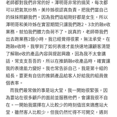
老師都對我們非常的好。澤明哥非常的搞笑，每次都
可以把氣氛炒熱，美玲姊很認真負責，把我們當自己
的妹妹照顧我們。因為我們這組剛好都是女生，所以
澤明哥和美玲姊在實習期間只讓我們跑2、3次的融e收
業務，就怕我們體力負荷不了。說真的，老師帶我們
出去跑業務1個小時，我已經覺得很累，無法承受。在
跑融e收時，我學到了如何表達才能快速地讓顧客清楚
了解融e收的產品內容與提起興趣，因為我不太會講
話，常支支吾吾的，所以在推銷融e收產品時，確實讓
我的表達能力變好。我也常告訴自己，我是第十組的
組長，要更有自信的推銷產品給客人好給我的組員做
個表率。
而我們最常做的事是站大堂，我一開始很緊張，因
為要站在很多顧戶的面前並服務他們，會讓我很不自
在。一開始我選擇在人比較少的時刻值班來適應站大
堂，雖然客人比較少，但我仍然忙得不可開交，遇到