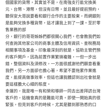
個國家的貨幣，其實並不是，在南強支行能兌換美
元、台幣、港幣，但沒有日幣，並且最好提前預約，
聽保安大哥說要看和銀行合作的主要股東，而網銀則
是能夠兌換多種貨幣，這才讓我上到了一課。至於零
售業務的部
分，銀行的哥哥姊姊們都很關心我們，也會教我們如
何查詢其他家公司的商事主體及信用資訊、查稅務局
相關事項及基金。印象最深刻的就是，協助主管們預
約客戶開戶，因為前置作業繁瑣複雜，一但一步出
錯，整個資料及須修改，一方面很感謝他們願意看重
我們，另一方面卻也擔心著，希望不要拖累作業進
度，能提高做事效率，但這也讓我體認到出社會就是
要這樣膽大心細的態度。
幸運的，我是唯一有和榮和導師一同去出差拜訪台灣
客戶的，這機會真的是難能可貴。即使一開始真的很
緊張，但見到客戶的時候，尤其是聽到那熟悉的口