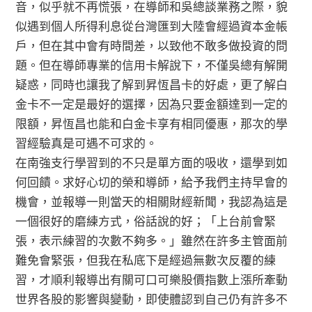
音，似乎就不再慌張，在導師和吳總談業務之際，貌
似遇到個人所得利息從台灣匯到大陸會經過資本金帳
戶，但在其中會有時間差，以致他不敢多做投資的問
題。但在導師專業的信用卡解說下，不僅吳總有解開
疑惑，同時也讓我了解到昇恆昌卡的好處，更了解白
金卡不一定是最好的選擇，因為只要金額達到一定的
限額，昇恆昌也能和白金卡享有相同優惠，那次的學
習經驗真是可遇不可求的。
在南強支行學習到的不只是單方面的吸收，還學到如
何回饋。求好心切的榮和導師，給予我們主持早會的
機會，並報導一則當天的相關財經新聞，我認為這是
一個很好的磨練方式，俗話說的好；「上台前會緊
張，表示練習的次數不夠多。」雖然在許多主管面前
難免會緊張，但我在私底下是經過無數次反覆的練
習，才順利報導出有關可口可樂股價指數上漲所牽動
世界各股的影響與變動，即使體認到自己仍有許多不