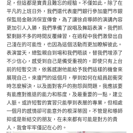
足，但這都是寶貴且難忘的經驗。不僅如此，除了在
平凡的上班日外，我們還代表廈門銀行參加廈門市銀
保監局金融消保宣傳會，為了讓徐貞導師的演講內容
更加引人入勝，我們準備了說唱及舞蹈表演，我們抓
緊剩餘不多的時間反覆練習，在過程中我們激發出自
己淺在的可能性，也因為這個活動而更加瞭解彼此。
表演當天，總監親自到場和我們晤談，替我們增添了
不少信心，感受到自己是備受重視的，即使只有上台
前的短暫交流，依舊感謝他能給予我們這樣的機會來
展現自己。來廈門的這個月，學到如何在組員起衝突
時怎麼解決，以及面對客戶的抱怨與問題，我應該要
有能應對進退的能力和態度，及最重要的一點，建立
人脈。或許短暫的實習只能學到表層的專業，但相處
一個月的感情卻可能意外的根深蒂固，不管是和導師
抑或是新結交的朋友，在未來都有可能是對方的貴
人，我會牢牢僅記在心的。