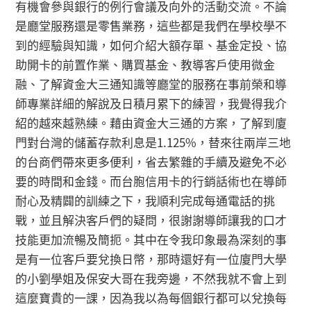
有機會參與銀行的例行會議及向外的活動交流。不論
是廳堂服務還是零售業務，這些都是我們在學校學不
到的經驗與知識，如何介紹大額存單、基金定投、協
助開卡的前置作業、購買基金、教導客戶使用微金
融、了解資金大三通知識等廳堂的服務在事前榮和導
師專業詳細的解說及日積月累下的練習，我覺得我介
紹的越來越熟練。藉由資金大三通的方案，了解到廈
門對台灣的儲蓄存款利息是1.125%，替來往兩岸三地
的台商們帶來更多便利，省去繁雜的手續及避免不必
要的時間和金錢。而台胞信用卡的行銷話術也在導師
耐心及精闢的訓練之下，我順利完成每通電話的挑
戰，並且解決客戶們的疑問，很謝謝導師讓我的口才
技能更加流暢及簡扼。其中在令我印象最為深刻的事
是有一位客戶要兌換日幣，那時還好有一位廈門大學
的小劉學姐及保安大哥在我旁邊，不然我就不會上到
這麼寶貴的一課，因為我以為每個銀行都可以兌換每