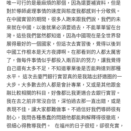
唯一可行的是最麻煩的那個，因為還要補資料，但是
對於導師處理事情的速度與態度我都感到十分敬佩。
在中國實習的期間，很多人跑來跟我們說，我們的未
來就在中國，以後就業必須要過去，不能單單留在台
灣。這些我們當然都知道，因為中國現在是全世界發
展得最好的一個國家，但這次去實習後，覺得以後到
中國工作根本是天方夜譚啊。在那看到的人都太厲害
了，做每件事情似乎都投入兩百趴的努力，讓我覺得
自己還有太多不足，不知道畢業後是否能夠達到那種
水平。 這次去廈門銀行實習真的是我踏出舒適圈的一
大步。大多數去的人都是會計專業，又或是其他跟金
融比較相關的科目，好像都比我更適合去銀行實習。
我在去之前非常沒自信，深怕過去那一直出錯，或是
表現不佳，讓大家都難做事。不過信好我們導師很有
耐心，我問各種愚蠢的問題他都能夠解釋得很徹底，
很細心得教導我們。 在福州的日子很短，卻很充實，