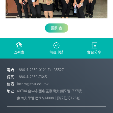
回列表
回列表
前往申請
實習分享
電話
+886-4-2359-0121 Ext.35527
傳真
+886-4-2359-7645
信箱
intern@thu.edu.tw
地址
40704 台中市西屯區臺灣大道四段1727號
東海大學管理學院M008 | 郵政信箱125號