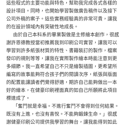
這些程式的主要功能與特色，幫助我完成各式各樣的
設計項目。同時，也開始學習製做廣告稿件以及接下
公司外稿的案子。這些實務經驗真的非常可貴，讓我
的在設計領域內有突破性地成長。
由於自己本科系的畢業製做是主修繪本創作，很感
謝許恩德教授當初推薦我到印刷公司實習，讓我可以
學習到許多紙張材質的特性、書籍裝訂的製作，檔案
發印的規則等等，讓我在實際製作繪本時能注意到更
多細節。我一直希望自己不只是繪製插圖，更希望所
編寫的故事能夠符合孩子們的閱讀次序，紙張與版面
的配置能讓讀者們覺得舒適，期許自己能夠做出一本
好的繪本，在健豪印刷裡面真的如自己所願將此項目
標達成了。
「奮鬥就是幸福。不進行奮鬥不會得到任何結果。
既沒有上進，也沒有喜悅。不能夠鍛鍊生命。」很感
謝健豪印刷公司提供我學習的舞台，讓我能得到如此