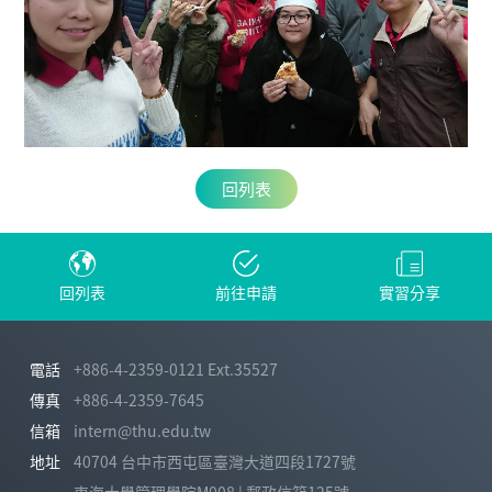
回列表
回列表
前往申請
實習分享
電話
+886-4-2359-0121 Ext.35527
傳真
+886-4-2359-7645
信箱
intern@thu.edu.tw
地址
40704 台中市西屯區臺灣大道四段1727號