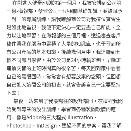
在剛進入健豪印刷的第一個月，我被安排到公司第
一線-海報部，學習公司一切相關基礎知識，並被賦予
一對一的專屬訓練，讓我瞭解到公司對我這位實習生
是如此地重視，我便下定決心一定要盡自己所能，全
力以赴地學習！在海報部的三個月裡，透過審查客戶
稿件讓我在腦海中累積了大量的知識庫，也學習到所
有公司產品的基本知識。後續幾個月中，我連續到七
個不同部門學習。由於公司是24小時輪班制，早晚班
連續交替的上班時間真的很辛苦，每天回到家中看著
自己的黑眼圈時，常常會有想要放棄的念頭，但回想
自己進入這間公司的初衷，就會告訴自己一定要堅持
下去！
最後一站來到了我最嚮往的設計部門，在這裡我開
始受到專業的設計訓練，學習到各種製圖軟體的應
用，像是Adobe的三大程式:Illustration、
Photoshop、InDesign，透過不同的專案，讓我了解