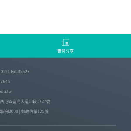
實習分享
-0121 Ext.35527
-7645
edu.tw
中市西屯區臺灣大道四段1727號
院M008 | 郵政信箱125號