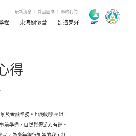
最新消息
計畫團隊
聯絡我們
學程
東海關懷營
創造美好
心得
1
背景及金融業務。也詢問學長姐，
事前準備，自然覺得游刃有餘。
產品，為毫無銀行知識的我，打