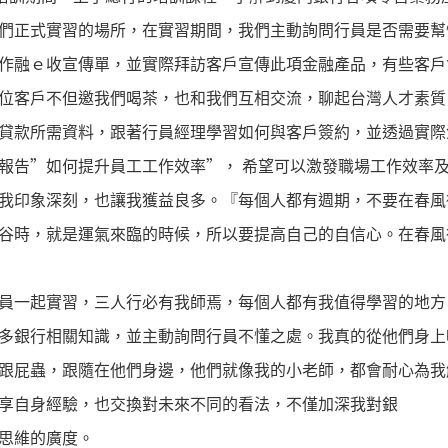
們正式實習的場所，在實習期間，我們主動詢問行員是否需要幫
作融ｅ收宣傳單，並實際拜訪客戶宣傳此項金融產品，有些客戶
位客戶不但邀我們喝茶，也和我們互相交流，聊起台灣人才素質
貸款所需資料，跟著行員經理學習如何與客戶簽約，並透過實際
報告”如何提升員工工作效率”， 希望可以激發職場工作效率
我印象深刻，也讓我獲益良多。『每個人都有週期，不要在春風
谷時，就是運氣來臨的時候，所以要提高自己的自信心。在春風
員一起實習，三人行必有我師焉，每個人都有我值得學習的地方
多銀行相關知識，並主動詢問行員不懂之處。我真的從他們身上
跟屁蟲，跟隨在他們身邊，他們就像我的小老師，都會耐心為我
享自身經驗，也交換對未來不同的看法，不僅加深我對銀
思維的廣度。