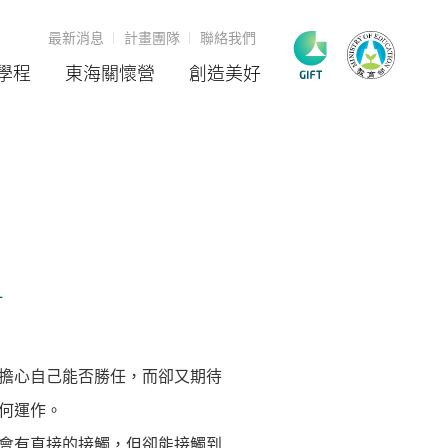
最新消息
計畫團隊
聯絡我們
學程
東海關懷營
創造美好
野
1
擔心自己能否勝任，而卻又期待
如何運作。
會有直接的接觸，但卻能接觸到