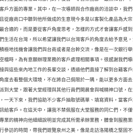
客戶方面的專業。其中，在一次導師與合作廠商的洽談中，我們
且從廠商口中聽到他所做成的生意現今多是以客製化產品為大宗
最合適的，而是要從客戶角度思考，怎樣的方式才會讓客戶感到
們生活在台灣，所以希望讓我們以台灣客戶的角度去給予意見，
積極地找機會讓我們與台商或者是台幹交流，像是在一次銀行舉
空檔時，為有意願辦理業務的客戶處理相關事項。很感謝我們導
接與這些來內地工作的長輩交談，透過他們直接了解到台籍客戶
角度去看整個大環境，不在將自己侷限於一隅，能以更多方面
派到大堂，跟著大堂經理與其他行員們開晨會與喊精神口號，在
，一天下來，我們協助不少客戶抽取號碼單、填寫資料，當客戶
訊給客戶。在這天中，讓我不禁佩服在大堂服務的同仁們，不僅
著專業的精神向他細細說明並完成其所需承辦業務，體會到服務
行參訪的時間，帶我們遊覽泉州之美，像是走訪洛陽橋之堅固不