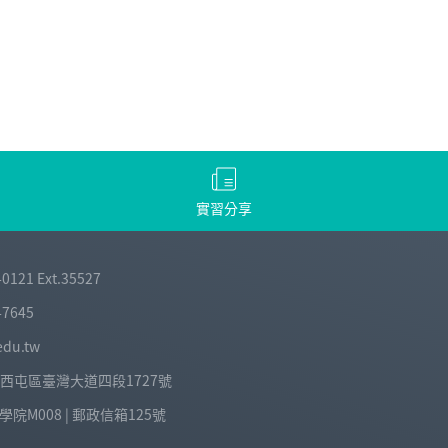
實習分享
-0121 Ext.35527
-7645
edu.tw
中市西屯區臺灣大道四段1727號
院M008 | 郵政信箱125號