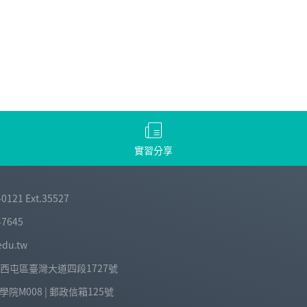
實習分享
-0121 Ext.35527
-7645
edu.tw
中市西屯區臺灣大道四段1727號
院M008 | 郵政信箱125號