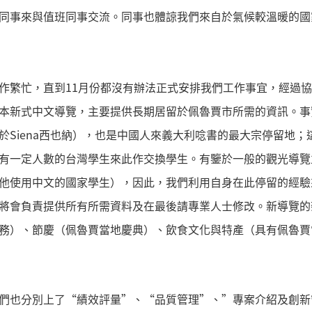
同事來與值班同事交流。同事也體諒我們來自於氣候較溫暖的國
作繁忙，直到11月份都沒有辦法正式安排我們工作事宜，經過
本新式中文導覽，主要提供長期居留於佩魯賈市所需的資訊。事
於Siena西也納），也是中國人來義大利唸書的最大宗停留地
有一定人數的台灣學生來此作交換學生。有鑒於一般的觀光導覽
他使用中文的國家學生），因此，我們利用自身在此停留的經驗
將會負責提供所有所需資料及在最後請專業人士修改。新導覽的
務）、節慶（佩魯賈當地慶典）、飲食文化與特產（具有佩魯賈
們也分別上了“績效評量”、“品質管理”、”專案介紹及創新