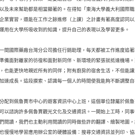
以及未來幫助都是相當顯著的。在得知「東海大學義大利國際職
企業實習，還能在工作之餘進修（上課）之計畫有著高度認同以
運用在大學所吸收到的知識，提升自己的表現以及學習更多。
一間國際藥廠台灣分公司擔任行銷助理，每天都被工作進度追著
準備面對離家的彷徨和面對新同伴、新環境的緊張就抵達機場。
，也能更快地親近所有的同伴；附有廚房的宿舍生活，不但能讓
加速成長。這段摸索、認識每一個人的時間使我能夠不斷調整自
分配到佩魯賈市中心的遊客資訊中心上班，這個單位隸屬於佩魯
可以諮詢許多佩魯賈觀光文化及交通資訊。一開始上工時，同事
們閱讀，我們也主動利用閱讀的同時做些許的翻譯、繪製地圖，
也慢慢地學習應用辦公室的硬體設備：搜尋交通資訊並列印、協