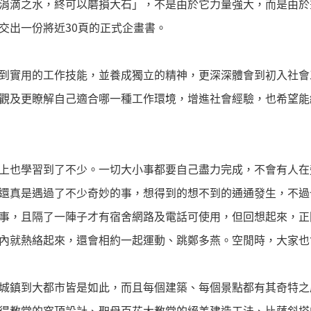
涓滴之水，終可以磨損大石」，不是由於它力量強大，而是由於
交出一份將近30頁的正式企畫書。
到實用的工作技能，並養成獨立的精神，更深深體會到初入社會
觀及更瞭解自己適合哪一種工作環境，增進社會經驗，也希望能
上也學習到了不少。一切大小事都要自己盡力完成，不會有人在
還真是遇過了不少奇妙的事，想得到的想不到的通通發生，不過
事，且隔了一陣子才有宿舍網路及電話可使用，但回想起來，正
內就熱絡起來，還會相約一起運動、跳鄭多燕。空閒時，大家也
城鎮到大都市皆是如此，而且每個建築、每個景點都有其奇特之
得教堂的穹頂設計、聖母百花大教堂的絕美建造工法、比薩斜塔