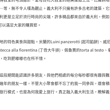
…等，無不令人嘆為觀止。義大利不只擁有許多古老的建築，它
是立足於流行時尚的尖端，許多精品都來自於義大利，例如：Gucci
…等，可以滿足大家的購買慾。
食與甜點。米蘭的Luini panzerotti (起司餡餅)、威尼斯的spag
ecca alla fiorentina (丁骨大牛排)、佩魯賈的torta al t
，吃到肥嘟嘟也在所不惜。
這段期間能認識許多朋友，與他們相處的每分每秒都很有趣與難
幾年的朋友一樣，不管大小聚會都不忘了約我一同參與，還會積
旅行模式，也是為何我愛上旅行。真正融入義大利生活，瞭解義