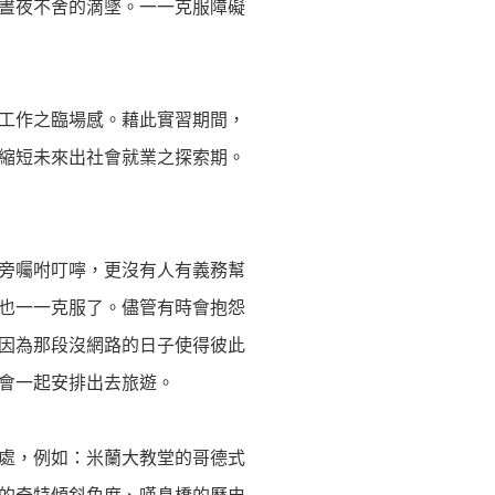
晝夜不舍的滴墜。一一克服障礙
工作之臨場感。藉此實習期間，
縮短未來出社會就業之探索期。
旁囑咐叮嚀，更沒有人有義務幫
也一一克服了。儘管有時會抱怨
因為那段沒網路的日子使得彼此
會一起安排出去旅遊。
處，例如：米蘭大教堂的哥德式
的奇特傾斜角度、嘆息橋的歷史