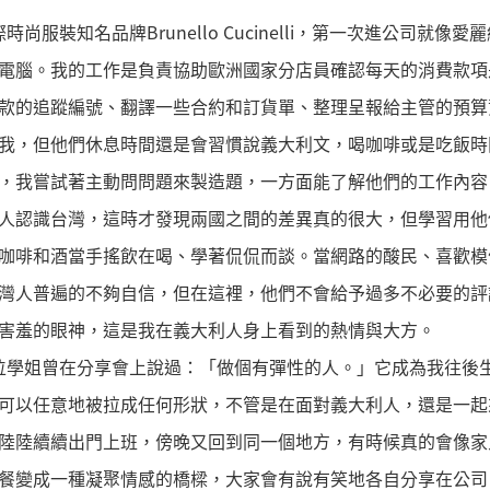
服裝知名品牌Brunello Cucinelli，第一次進公司就
腦。我的工作是負責協助歐洲國家分店員確認每天的消費款項是否有錯、
款的追蹤編號、翻譯一些合約和訂貨單、整理呈報給主管的預算
我，但他們休息時間還是會習慣說義大利文，喝咖啡或是吃飯時
，我嘗試著主動問問題來製造題，一方面能了解他們的工作內容
人認識台灣，這時才發現兩國之間的差異真的很大，但學習用他
咖啡和酒當手搖飲在喝、學著侃侃而談。當網路的酸民、喜歡模
灣人普遍的不夠自信，但在這裡，他們不會給予過多不必要的評
害羞的眼神，這是我在義大利人身上看到的熱情與大方。
位學姐曾在分享會上說過：「做個有彈性的人。」它成為我往後
可以任意地被拉成任何形狀，不管是在面對義大利人，還是一起
陸陸續續出門上班，傍晚又回到同一個地方，有時候真的會像家
餐變成一種凝聚情感的橋樑，大家會有說有笑地各自分享在公司