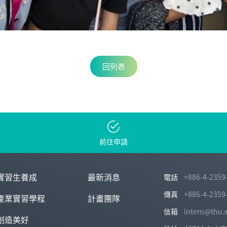
回列表
前往申請
實習生養成
最新消息
電話
+886-4-2359
傳真
+886-4-2359
產業實習學程
計畫團隊
信箱
intern@thu.
創造美好