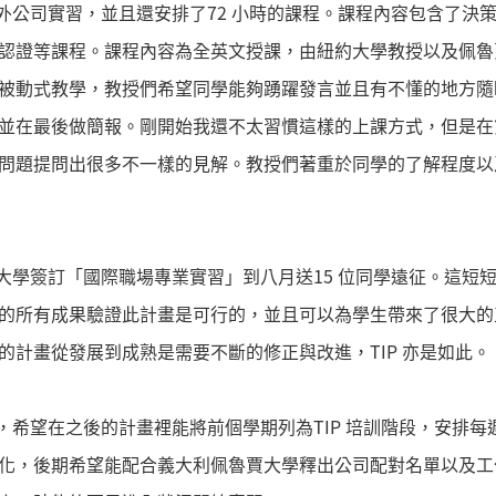
國外公司實習，並且還安排了72 小時的課程。課程內容包含了
認證等課程。課程內容為全英文授課，由紐約大學教授以及佩魯
被動式教學，教授們希望同學能夠踴躍發言並且有不懂的地方隨時
並在最後做簡報。剛開始我還不太習慣這樣的上課方式，但是在
問題提問出很多不一樣的見解。教授們著重於同學的了解程度以
賈大學簽訂「國際職場專業實習」到八月送15 位同學遠征。這短
的所有成果驗證此計畫是可行的，並且可以為學生帶來了很大的
的計畫從發展到成熟是需要不斷的修正與改進，TIP 亦是如此。
了，希望在之後的計畫裡能將前個學期列為TIP 培訓階段，安排
化，後期希望能配合義大利佩魯賈大學釋出公司配對名單以及工