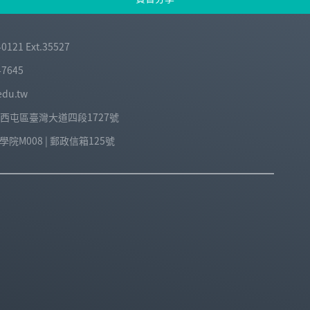
-0121 Ext.35527
-7645
edu.tw
中市西屯區臺灣大道四段1727號
院M008 | 郵政信箱125號