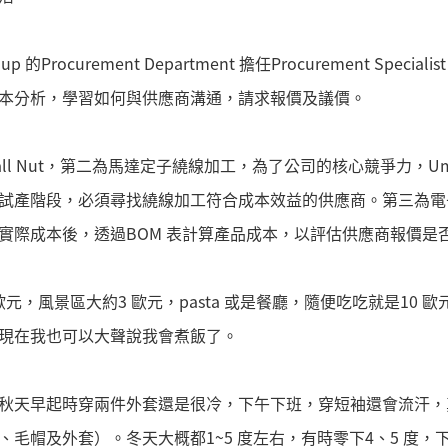
 的Procurement Department 擔任Procurement Spe
本分析，學習如何與供應商溝通，請求報價及議價。
ll Nut，第二為馬達定子繞線加工，為了公司的核心競爭力，Um
試產階段，必須尋找繞線加工符合成本效益的供應商。第三為電
實際成本後，透過BOM 表計算產品成本，以評估供應商報價是
1 歐元，風景區大約3 歐元，pasta 或是餐廳，隨便吃吃就是10
現在我也可以大聲說我會煮飯了。
秋天早起時穿兩件外套還是很冷，下午下班，穿短袖還會流汗，
毛帽及外套）。冬天大概都1~5 度左右，有時零下4、5 度，