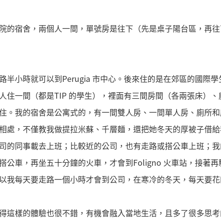
院的宿舍，兩個人一間，單號房是往下（先是桌子陽台區，再往
半小時就可以到Perugia 市中心。後來住的是在郊區的國際
人住一間（都是TIP 的學生），裡面有三間房間（各兩張床）
住。我的宿舍是公寓式的，有一間雙人房、一間單人房、廁所和
相處，不僅教我做提拉米蘇、千層麵，還把她冬天的厚被子借給
的同事載去上班；比較近的公司，也有走路或搭公車上班；我的公司在F
公車，再坐五十分鐘的火車，才會到Foligno 火車站，接著
以我每天要走路一個小時才會到公司，在寒冷的冬天，每天要花
得這樣的體驗也很不錯，有機會融入當地生活，且多了很多思考