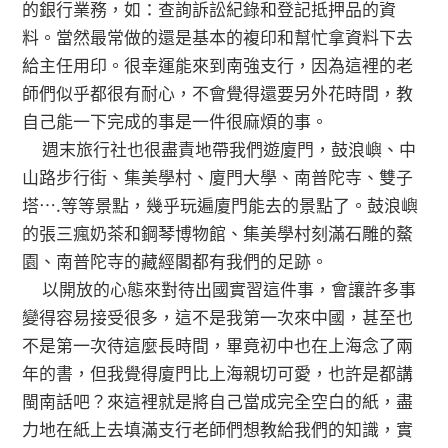
的銀行業務，如：查詢訴訟紀錄和登記抵押品的資
料。當然最常做的還是基本的複印和幫忙拿資料下去
給主任用印。很幸運能來到南強支行，因為這裡的老
師們似乎都很有耐心，不會覺得還要另外花時間，教
自己能一下完成的事是一件很麻煩的事。
週末旅行社也很盡責地帶我們遊廈門，鼓浪嶼、中
山路步行街、集美學村、廈門大學、南普陀寺、雙子
塔….等等景點，幾乎玩遍廈門能去的景點了。鼓浪嶼
的張三瘋奶茶和鋼琴博物館、集美學村刻滿石雕的鰲
園、南普陀寺的藏經閣都有我們的足跡。
以開放的心態來對待出國實習這件事，會讓許多事
變得容易接受很多，這不是我第一次來中國，甚至也
不是第一次待這麼長時間，畢竟初中也在上海念了兩
年的書，但我覺得廈門比上海親切可愛，也許是都講
閩南話吧？來這裡就是將自己當成完全空白的紙，盡
力地在紙上去填滿支行老師們想教給我們的知識，實