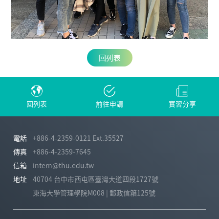
回列表
回列表
前往申請
實習分享
電話
+886-4-2359-0121 Ext.35527
傳真
+886-4-2359-7645
信箱
intern@thu.edu.tw
地址
40704 台中市西屯區臺灣大道四段1727號
東海大學管理學院M008 | 郵政信箱125號