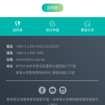
回列表
回列表
前往申請
實習分享
電話
+886-4-2359-0121 Ext.35527
傳真
+886-4-2359-7645
信箱
intern@thu.edu.tw
地址
40704 台中市西屯區臺灣大道四段1727號
東海大學管理學院M008 | 郵政信箱125號
教育部全球專業實習聯盟平臺，由東海大學國際職場實習發展中
心執行