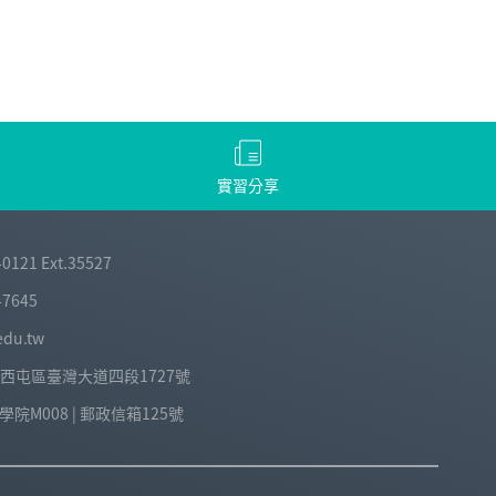
實習分享
-0121 Ext.35527
-7645
edu.tw
中市西屯區臺灣大道四段1727號
院M008 | 郵政信箱125號