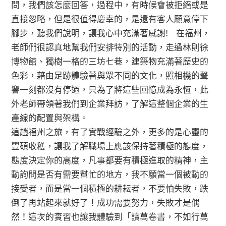
問，我們該怎麼回答，過程中，有時候會被拒絕或是
直接忽略，但是很值得慶幸的，是還有客人願意停下
腳步，聽我們說明，讓我心中充滿著感謝! 在福州，
老師們很認真地幫我們安排特別的活動，走過林則徐
博物館、獨樹一格的三坊七巷，建築物充滿著歷史的
色彩，藉由足跡體驗著與眾不同的文化，照相機的聲
響一刻都沒有停過，只為了將這些回憶成為永恆，此
外老師帶領著我們到企業拜訪，了解這整個企業的生
產線的配置與架構。
這趟福州之旅，有了實戰經驗之外，更多的是心靈的
豐碩收穫，讓我了解職場上應該保持著積極的態度，
態度決定你的高度，凡事都要有積極進取的精神，主
動詢問是否有需要幫忙的地方，我不願當一個被動的
接受者，而是當一個積極的耕耘者，不要怕失敗，跌
倒了再站起來就好了！成功需要努力，失敗才是偶
然！這次的實習也讓我體驗到「讀萬卷書，不如行萬