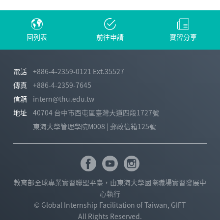
回列表
前往申請
實習分享
電話
+886-4-2359-0121 Ext.35527
傳真
+886-4-2359-7645
信箱
intern@thu.edu.tw
地址
40704 台中市西屯區臺灣大道四段1727號
東海大學管理學院M008 | 郵政信箱125號
教育部全球專業實習聯盟平臺，由東海大學國際職場實習發展中
心執行
© Global Internship Facilitation of Taiwan, GIFT
All Rights Reserved.