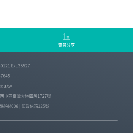
實習分享
-0121 Ext.35527
-7645
edu.tw
中市西屯區臺灣大道四段1727號
院M008 | 郵政信箱125號