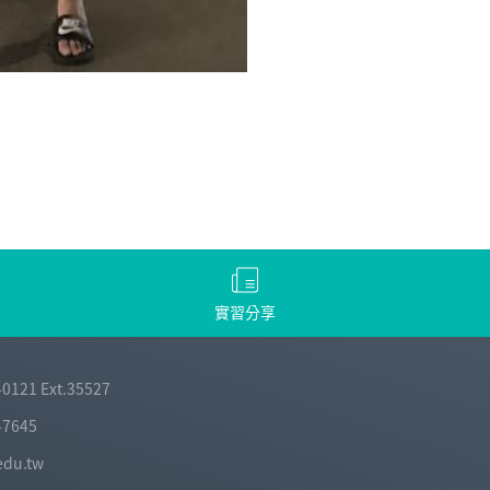
實習分享
-0121 Ext.35527
-7645
edu.tw