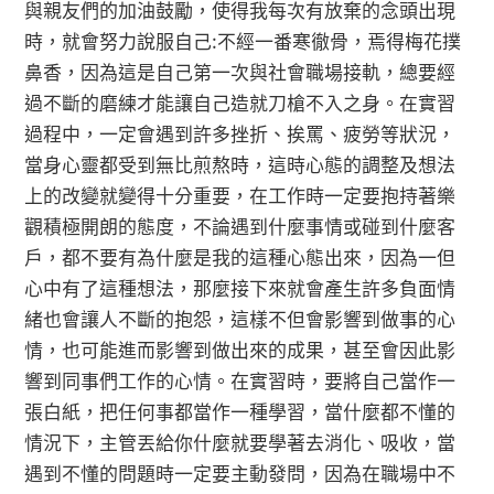
與親友們的加油鼓勵，使得我每次有放棄的念頭出現
時，就會努力說服自己:不經一番寒徹骨，焉得梅花撲
鼻香，因為這是自己第一次與社會職場接軌，總要經
過不斷的磨練才能讓自己造就刀槍不入之身。在實習
過程中，一定會遇到許多挫折、挨罵、疲勞等狀況，
當身心靈都受到無比煎熬時，這時心態的調整及想法
上的改變就變得十分重要，在工作時一定要抱持著樂
觀積極開朗的態度，不論遇到什麼事情或碰到什麼客
戶，都不要有為什麼是我的這種心態出來，因為一但
心中有了這種想法，那麼接下來就會產生許多負面情
緒也會讓人不斷的抱怨，這樣不但會影響到做事的心
情，也可能進而影響到做出來的成果，甚至會因此影
響到同事們工作的心情。在實習時，要將自己當作一
張白紙，把任何事都當作一種學習，當什麼都不懂的
情況下，主管丟給你什麼就要學著去消化、吸收，當
遇到不懂的問題時一定要主動發問，因為在職場中不