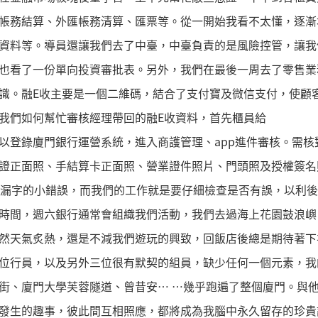
帳務結算、外匯帳務清算、匯票等。從一開始我看不太懂，逐漸
資料等。導員還讓我們去了中臺，中臺負責的是風險控管，讓我
也看了一份單向投資審批表。另外，我們在最後一周去了零售業
識。融E收主要是一個二維碼，結合了支付寶及微信支付，使顧
我們如何幫忙審核經理帶回的融E收資料，首先櫃員給
以登錄廈門銀行運營系統，進入商護管理、app進件審核。需核
證正面照、手結算卡正面照、營業證件照片、門頭照及授權簽名
是漏字的小錯誤，而我們的工作就是要仔細檢查是否有誤，以利
時間，週六銀行通常會組織我們活動，我們去過海上花園鼓浪嶼
然天氣炙熱，還是不減我們遊玩的興致，回飯店後總是期待著下
位行員，以及另外三位很有默契的組員，缺少任何一個元素，我
街、廈門大學芙蓉隧道、曾昔安⋯ ⋯幾乎跑遍了整個廈門。與
發生的趣事，彼此間互相照應，都將成為我腦中永久留存的珍貴