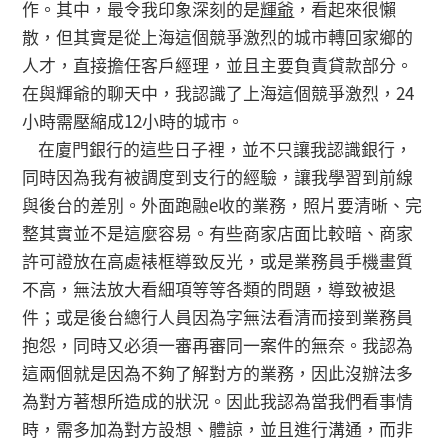
作。其中，最令我印象深刻的是
輝爺
，看起來很懶
散，但其實是從上海這個競爭激烈的城市轉回家鄉的
人才，直接擔任客戶經理，並且主要負責貸款部分。
在與輝爺的聊天中，我認識了上海這個競爭激烈，24
小時需壓縮成12小時的城市。
在廈門銀行的這些日子裡，並不只讓我認識銀行，
同時因為我有被調度到支行的經驗，讓我學習到前線
與後台的差別。外面跑融e收的業務，照片要清晰、完
整其實並不是這麼容易。有些商家店面比較暗、商家
許可證放在高處裱框導致反光，或是業務員手機畫質
不高，無法放大看細項等等各類的問題，導致被退
件；或是後台總行人員因為字無法看清而接到業務員
抱怨，同時又必須一審再審同一案件的無奈。我認為
這兩個就是因為不夠了解對方的業務，因此沒辦法多
為對方著想所造成的狀況。因此我認為當我們看事情
時，需多加為對方設想、體諒，並且進行溝通，而非