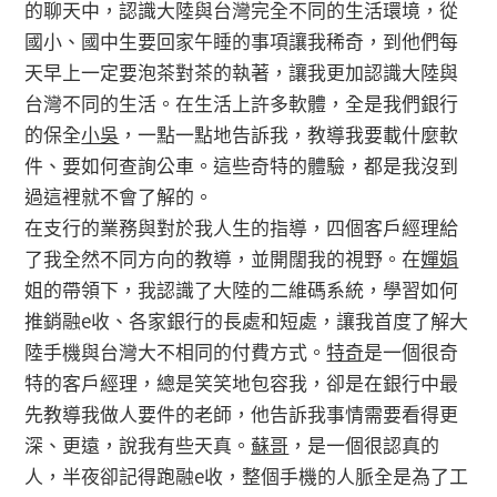
的聊天中，認識大陸與台灣完全不同的生活環境，從
國小、國中生要回家午睡的事項讓我稀奇，到他們每
天早上一定要泡茶對茶的執著，讓我更加認識大陸與
台灣不同的生活。在生活上許多軟體，全是我們銀行
的保全
小吳
，一點一點地告訴我，教導我要載什麼軟
件、要如何查詢公車。這些奇特的體驗，都是我沒到
過這裡就不會了解的。
在支行的業務與對於我人生的指導，四個客戶經理給
了我全然不同方向的教導，並開闊我的視野。在
嬋娟
姐的帶領下，我認識了大陸的二維碼系統，學習如何
推銷融e收、各家銀行的長處和短處，讓我首度了解大
陸手機與台灣大不相同的付費方式。
特奇
是一個很奇
特的客戶經理，總是笑笑地包容我，卻是在銀行中最
先教導我做人要件的老師，他告訴我事情需要看得更
深、更遠，說我有些天真。
蘇哥
，是一個很認真的
人，半夜卻記得跑融e收，整個手機的人脈全是為了工