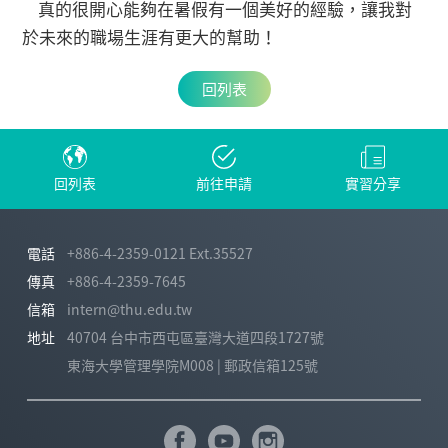
真的很開心能夠在暑假有一個美好的經驗，讓我對
於未來的職場生涯有更大的幫助！
回列表
回列表
前往申請
實習分享
電話
+886-4-2359-0121 Ext.35527
傳真
+886-4-2359-7645
信箱
intern@thu.edu.tw
地址
40704 台中市西屯區臺灣大道四段1727號
東海大學管理學院M008 | 郵政信箱125號