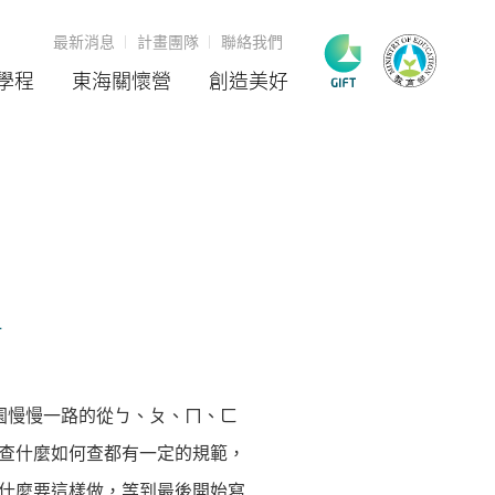
最新消息
計畫團隊
聯絡我們
學程
東海關懷營
創造美好
1
園慢慢一路的從ㄅ、ㄆ、ㄇ、ㄈ
查什麼如何查都有一定的規範，
什麼要這樣做，等到最後開始寫