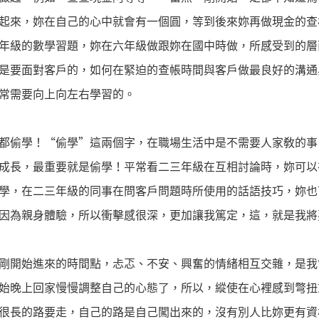
起來，妳在自己的心中就會有一個圓，等到後來妳再做現金的查
年級的數學習題，妳在六年級做跟妳在國中時做，所感受到的層
是要面對客戶的，如何在緊迫的查帳時間與客戶做最良好的溝通
常需要向上向左右學習的。
都偷學！“偷學”這兩個字，在職場生活中是不需要人家敎的事
成長，最重要就是偷學！平常看二三年級在互相討論時，妳可以
學，在二三年級的同事在問客戶問題時所使用的話語技巧，妳也
因為親身體驗，所以衝擊感很深，更加讓我篤定，這，就是我將
剛開始進來的時間點，忐忑、不安、興奮的情緒相互交雜，是我
始晚上回家慢慢調整自己的心態了，所以，縱使在心裡感到彆扭
很長的路要走，自己的路是自己闖出來的，沒有別人比妳更有資