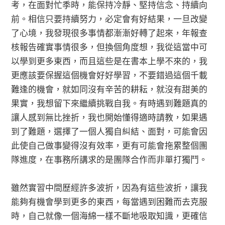
考，在面對忙季時，能保持冷靜、堅持信念、持續向
前。相信只要持續努力，必定會有好結果，一旦改變
了心境，我發現很多事情都漸漸好轉了起來，年報查
核報告確實事情很多，但換個角度想，我從這當中可
以學到更多東西，而且這些是在書本上學不來的，我
更應該要保握這個機會好好學習，不要錯過這個千載
難逢的機會，就如同沒有辛苦的耕耘，就沒有甜美的
果實，我想留下來繼續挑戰自我。有時遇到難題真的
讓人感到無比挫折，我也開始懂得適時請教，如果遇
到了難題，選擇了一個人獨自糾結、面對，可能會因
此使自己做事變得沒有效率，更有可能會拖累整個團
隊進度，在事務所講求的是團隊合作而非單打獨鬥。
雖然實習中間歷經許多波折，因為有這些波折，讓我
能夠有機會學到更多的東西，每當遇到困難而去克服
時，自己就像一個海綿一樣不斷地吸取知識，更確信