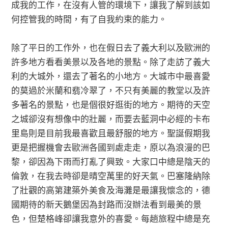
成我的工作，在沒有人管的環境下，讓我了解到該如
何控管我的時間，有了自我約束的能力。
除了平日的工作外，也在假日去了義大利以及歐洲的
許多地方看看美景以及各地的景點。除了走訪了義大
利的大城外，還去了著名的小地方。大城市中最喜愛
的莫過於米蘭和翡冷翠了，不只有美麗的教堂以及許
多著名的景點，也是個很好逛街的地方。期待的天空
之城卻沒有想像中的壯麗，而要去藍洞中必經的卡布
里島則是目前我最喜歡且最舒服的地方。聖誕假期我
更是把握機會去歐洲各國到處走走，原以為浪漫的巴
黎，卻因為下雨而打亂了興致。大家口中總是陰天的
倫敦，在我去時卻是晴空萬里的好天氣。巴塞隆納除
了壯觀的高第建築外美食及海灘是最讓我懷念的，德
國期待的新天鵝堡因為封路而沒辦法看到最美的景
色，但楚格峰卻讓我意外的喜愛。每趟旅程中總是充