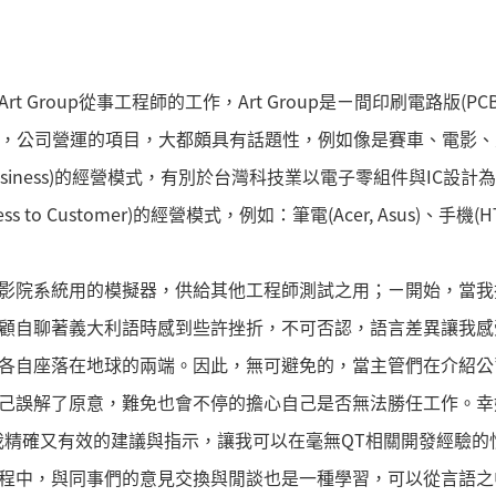
t Group從事工程師的工作，Art Group是ㄧ間印刷電路版(
員，公司營運的項目，大都頗具有話題性，例如像是賽車、電影
 to Business)的經營模式，有別於台灣科技業以電子零組件與I
s to Customer)的經營模式，例如：筆電(Acer, Asus)、手機(
影院系統用的模擬器，供給其他工程師測試之用；ㄧ開始，當我
顧自聊著義大利語時感到些許挫折，不可否認，語言差異讓我感
各自座落在地球的兩端。因此，無可避免的，當主管們在介紹公
己誤解了原意，難免也會不停的擔心自己是否無法勝任工作。幸
是給我精確又有效的建議與指示，讓我可以在毫無QT相關開發經驗
程中，與同事們的意見交換與閒談也是一種學習，可以從言語之