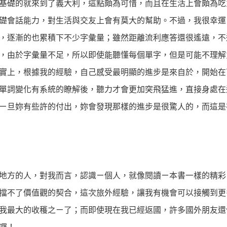
基礎的就來到了義大利，這點頗為可惜，而且在生活上會頗為吃
礎會話能力，對生活與交友上會有莫大的幫助。不過，我很幸運
，逐漸的也累積下不少字彙量；雖然距離流利應答還很遙遠，不
，由於字彙量不足，所以即使能聽懂每個單字，但是可能不理解
實上，根據我的經驗，自己感受最明顯的進步是來自於，開始在
單詞變化有系統的瞭解後，聽力才會更加突飛猛進，直接身處在
ㄧ旦妳有些許的付出，妳會發現那樣的進步是很驚人的，而這是
地方的人，對我而言，認識ㄧ個人，就像閱讀ㄧ本書一樣的精彩
擋不了價值觀的契合，這次旅外經驗，讓我有機會可以接觸到更
我最大的收穫之ㄧ了；而即使現在我已經返國，許多國外朋友還
囉！