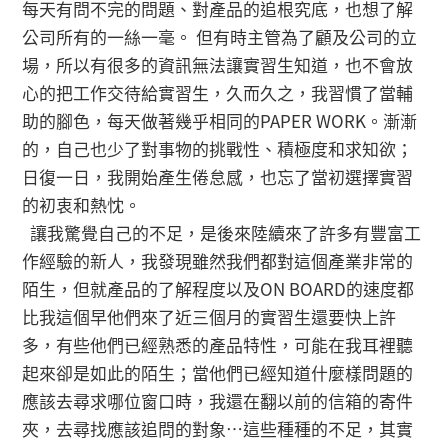
每天有問不完的問題、對產品的追根究底，也想了解
公司所有的一絲一毫。 但有時主管為了顧及公司的立
場，所以有很多的資訊無法讓實習生知道，也不會放
心的把工作交待給實習生，久而久之，我習慣了當輔
助的腳色，每天做著幾乎相同的PAPER WORK。漸漸
的，自己也少了對事物的挑戰性、積極度和求知欲；
日復一日，我開始產生倦怠感，也忘了當初選擇實習
的初衷和熱忱。
讓我驚覺自己的不足，是後來陸續來了許多有豐富工
作經驗的新人，我發現雖然我們都對這個產業非常的
陌生，但就產品的了解程度以及ON BOARD的速度都
比我這個早他們來了近三個月的實習生還要快上許
多，有些他們已經熟悉的產品特性，可能在我耳裡聽
起來卻是如此的陌生；當他們已經知道什麼樣問題的
應該去尋求哪位窗口時，我還在翻以前的信箱的寄件
夾，去尋找應該追問的對象…這些種種的不足，其實