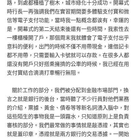
路，到處都種植了樹木，城市綠化十分成功。開幕式
時行長一再強調我們在實習期間要多體驗支付寶和微
信等電子支付功能，當時我一點概念都诶有，幸運的
是，開幕式的第二天結束後還有一些時間，我索性去
一樓櫃檯開了戶，那個周末我就體會了電子支付出乎
意料的便利，出門的時候不僅不用帶現金，連借記卡
都不用帶，只需要輸入卡號就可以存款。在很多人都
還沒有開戶只好搭乘擁擠的公車的時候，我已經在用
支付寶結合滴滴打車暢行無阻。
關於工作的部分，我們被分配到金融市場部門，換
言之就是銀行的後台，當時聽了不少行員對他們業務
的介紹，票據、黃金、債卷等等新名詞湧入腦中，對
這些陌生的事物我是一頭霧水，只知道原則上是負責
審核的部分。我們最常做的事情就是敲憑證，其實也
就是蓋印章，憑證就是兩方銀行的交易憑據。一開始