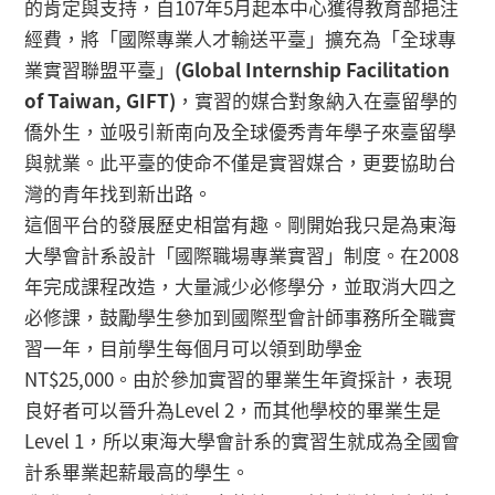
的肯定與支持，自107年5月起本中心獲得教育部挹注
經費，將「國際專業人才輸送平臺」擴充為「全球專
業實習聯盟平臺」
(Global Internship Facilitation
of Taiwan, GIFT)
，實習的媒合對象納入在臺留學的
僑外生，並吸引新南向及全球優秀青年學子來臺留學
與就業。此平臺的使命不僅是實習媒合，更要協助台
灣的青年找到新出路。
這個平台的發展歷史相當有趣。剛開始我只是為東海
大學會計系設計「國際職場專業實習」制度。在2008
年完成課程改造，大量減少必修學分，並取消大四之
必修課，鼓勵學生參加到國際型會計師事務所全職實
習一年，目前學生每個月可以領到助學金
NT$25,000。由於參加實習的畢業生年資採計，表現
良好者可以晉升為Level 2，而其他學校的畢業生是
Level 1，所以東海大學會計系的實習生就成為全國會
計系畢業起薪最高的學生。