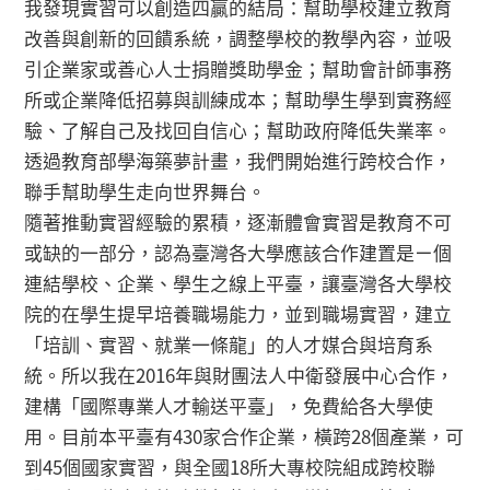
我發現實習可以創造四贏的結局：幫助學校建立教育
改善與創新的回饋系統，調整學校的教學內容，並吸
引企業家或善心人士捐贈獎助學金；幫助會計師事務
所或企業降低招募與訓練成本；幫助學生學到實務經
驗、了解自己及找回自信心；幫助政府降低失業率。
透過教育部學海築夢計畫，我們開始進行跨校合作，
聯手幫助學生走向世界舞台。
隨著推動實習經驗的累積，逐漸體會實習是教育不可
或缺的一部分，認為臺灣各大學應該合作建置是ㄧ個
連結學校、企業、學生之線上平臺，讓臺灣各大學校
院的在學生提早培養職場能力，並到職場實習，建立
「培訓、實習、就業一條龍」的人才媒合與培育系
統。所以我在2016年與財團法人中衛發展中心合作，
建構「國際專業人才輸送平臺」，免費給各大學使
用。目前本平臺有430家合作企業，橫跨28個產業，可
到45個國家實習，與全國18所大專校院組成跨校聯