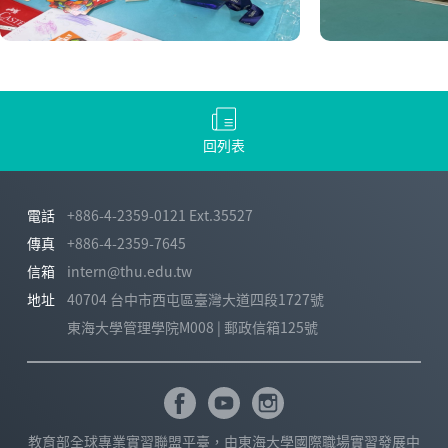
回列表
電話
+886-4-2359-0121 Ext.35527
傳真
+886-4-2359-7645
信箱
intern@thu.edu.tw
地址
40704 台中市西屯區臺灣大道四段1727號
東海大學管理學院M008 | 郵政信箱125號
教育部全球專業實習聯盟平臺，由東海大學國際職場實習發展中