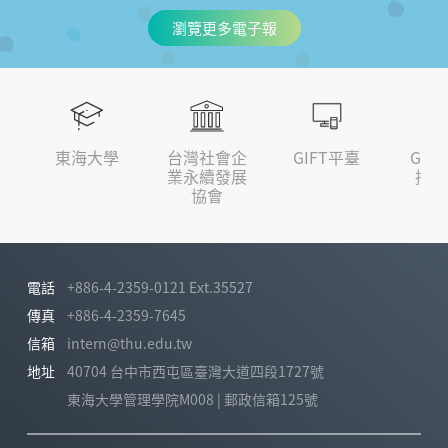
瀏覽更多電子報
東海大學
台灣社會企
GIFT平臺
GOL
業永續發展
接軌
協會
電話
+886-4-2359-0121 Ext.35527
傳真
+886-4-2359-7645
信箱
intern@thu.edu.tw
地址
40704 台中市西屯區臺灣大道四段1727號
東海大學管理學院M008 | 郵政信箱125號