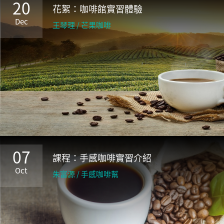
20
花絮：咖啡館實習體驗
Dec
王琴理 / 芒果咖啡
07
課程：手感咖啡實習介紹
Oct
朱富源 / 手感咖啡幫