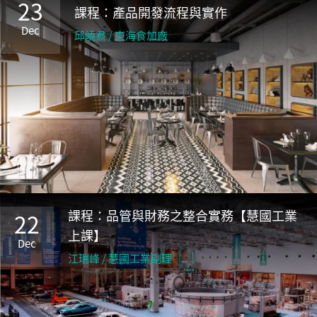
23
課程：產品開發流程與實作
Dec
邱曉焄 / 東海食加廠
課程：品管與財務之整合實務【慧國工業
22
上課】
Dec
江瑞峰 / 慧國工業副理